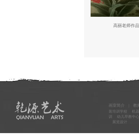
高丽老师作
画室简介 |
教师
装培训学校
机器
训
幼儿早教中
展览设计