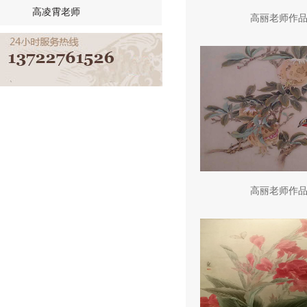
高凌霄老师
高丽老师作
高丽老师作