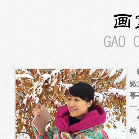
乾
嫩
亭
一
学
教